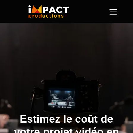
Skip
to
content
Estimez le coût de
votre projet vidéo en